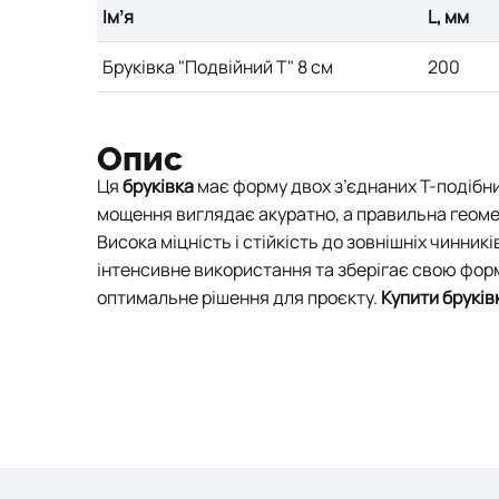
Імʼя
L, мм
Бруківка "Подвійний Т" 8 см
200
Опис
Ця
бруківка
має форму двох з’єднаних Т-подібни
мощення виглядає акуратно, а правильна геоме
Висока міцність і стійкість до зовнішніх чинник
інтенсивне використання та зберігає свою форм
оптимальне рішення для проєкту.
Купити бруків