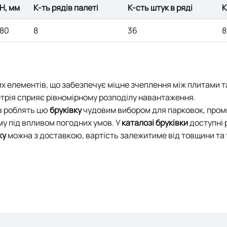
H, мм
К-ть рядів палеті
К-сть штук в ряді
К
80
8
36
8
х елементів, що забезпечує міцне зчеплення між плитами та
трія сприяє рівномірному розподілу навантаження.
ів роблять цю
бруківку
чудовим вибором для парковок, промис
у під впливом погодних умов. У
каталозі бруківки
доступні р
ку
можна з доставкою, вартість залежитиме від товщини та 