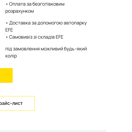
• Оплата за безготівковим
розрахунком
• Доставка за допомогою автопарку
EFE
• Самовивіз зі складів EFE
під замовлення можливий будь-який
колір
райс-лист