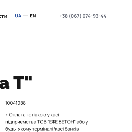
кти
UA
EN
+38 (067) 674-93-44
а Т"
10041088
• Оплата готівкою у касі
підприємства ТОВ "ЕФЕ БЕТОН" або у
будь-якому терміналі/касі банків