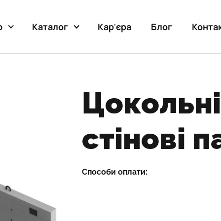
Карʼєра
Блог
Конта
ю
Каталог
Цокольні
стінові п
Способи оплати: