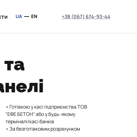
кти
UA
EN
+38 (067) 674-93-44
 та
анелі
• Готівкою у касі підприємства ТОВ
"ЕФЕ БЕТОН" або у будь-якому
терміналі/касі банків
• За безготівковим розрахунком