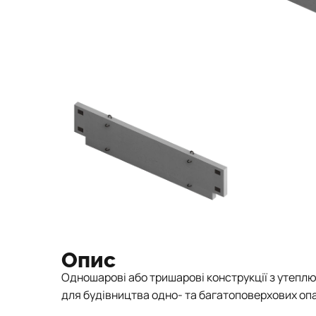
Опис
Одношарові або тришарові конструкції з утепл
для будівництва одно- та багатоповерхових оп