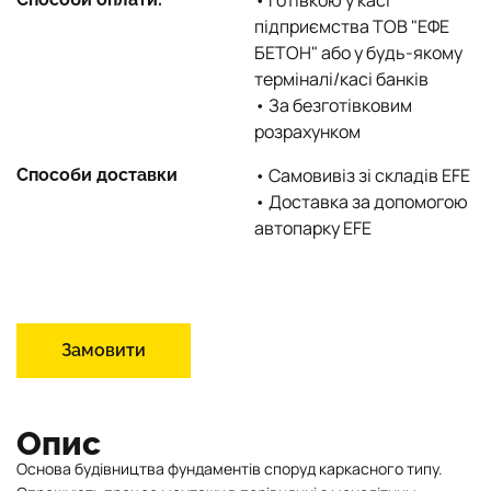
• Готівкою у касі
підприємства ТОВ "ЕФЕ
БЕТОН" або у будь-якому
терміналі/касі банків
• За безготівковим
розрахунком
• Самовивіз зі складів EFE
Способи доставки
• Доставка за допомогою
автопарку EFE
Замовити
Опис
Основа будівництва фундаментів споруд каркасного типу.