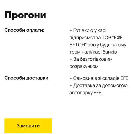
Прогони
• Готівкою у касі
Способи оплати:
підприємства ТОВ "ЕФЕ
БЕТОН" або у будь-якому
терміналі/касі банків
• За безготівковим
розрахунком
• Самовивіз зі складів EFE
Способи доставки
• Доставка за допомогою
автопарку EFE
Замовити